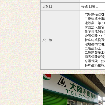
定休日
毎週 日曜日
・宅地建物取引
・二級建築士事
・建設業 第70
・財団法人住宅保
・住宅性能保証制
・介護保険・
資 格
・特殊建築物調
・宅地建物取引
・二級建築士
・二級建築施工
・損害保険普通
・介護保険・住
・特殊建築物調