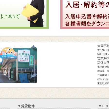
大同不
〒997
tel.023
営業時間/
定休日
宅地建物取
建設業 第
二級建築士
(公社)山
東北地区
▼賃貸物件
▼ＨＯ