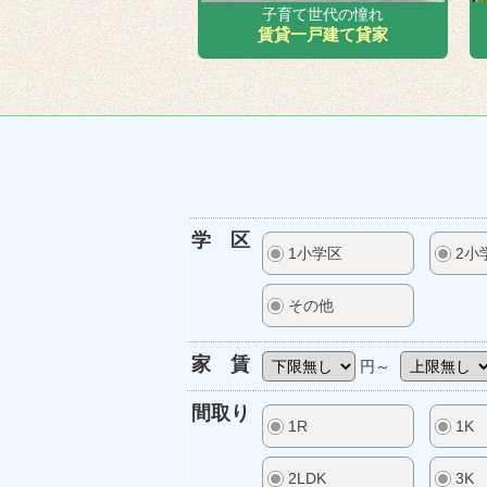
子育て世代の憧れ
賃貸一戸建て貸家
学 区
1小学区
2小
その他
家 賃
円～
間取り
1R
1K
2LDK
3K