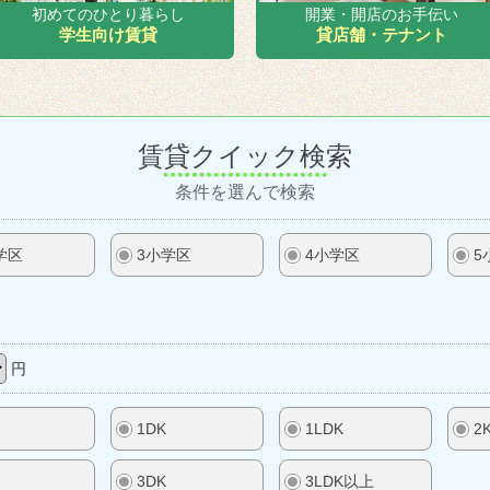
初めてのひとり暮らし
開業・開店のお手伝い
学生向け賃貸
貸店舗・テナント
賃貸クイック検索
条件を選んで検索
学区
3小学区
4小学区
5
円
1DK
1LDK
2
3DK
3LDK以上